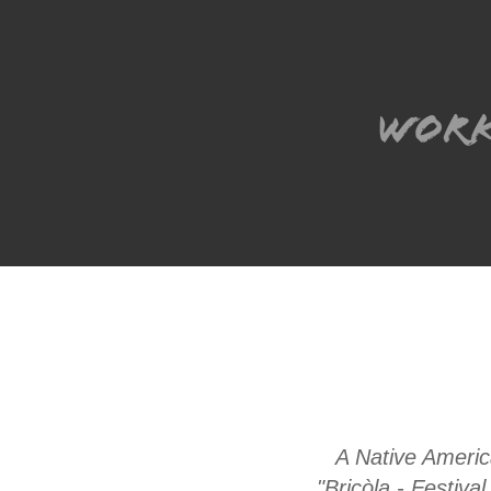
Wor
A Native America
"Bricòla - Festiva