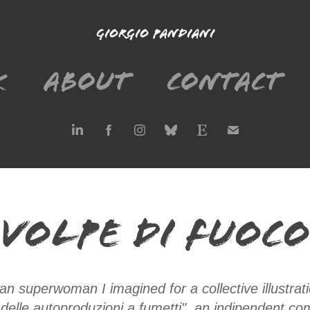
Giorgio Pandiani
k
About
Contact
Volpe di Fuoco
n superwoman I imagined for a collective illustrati
l delle autoproduzioni a fumetti", an indipendent com